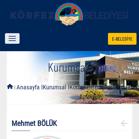
E-BELEDİYE
Kurumsal Yapı
l
Anasayfa l
Kurumsal l
Körfez Belediyesi l
Muhtarlıkl
Mehmet BÖLÜK