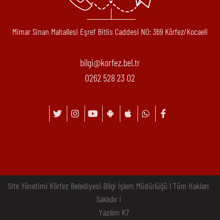
Mimar Sinan Mahallesi Eşref Bitlis Caddesi N0: 369 Körfez/Kocaeli
bilgi@korfez.bel.tr
0262 528 23 02
Site Yönetimi Körfez Belediyesi Bilgi İşlem Müdürlüğü l Tüm Hakları
Saklıdır l
Yazılım K7