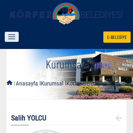
E-BELEDİYE
Kurumsal Yapı
l
Anasayfa l
Kurumsal l
Körfez Belediyesi l
Muhtarlıkl
Salih YOLCU