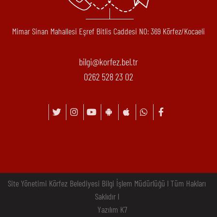
Mimar Sinan Mahallesi Eşref Bitlis Caddesi N0: 369 Körfez/Kocaeli
bilgi@korfez.bel.tr
0262 528 23 02
Site Yönetimi Körfez Belediyesi Bilgi İşlem Müdürlüğü l Tüm Hakları
Saklıdır l
Yazılım K7