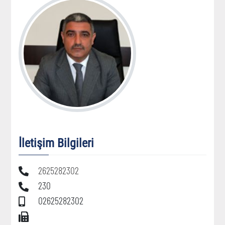
İletişim Bilgileri
2625282302
230
02625282302