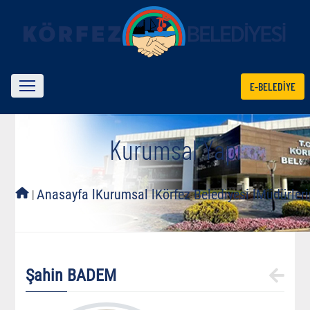
E-BELEDİYE
Kurumsal Yapı
l
Anasayfa l
Kurumsal l
Körfez Belediyesi l
Müdürleri
Şahin BADEM