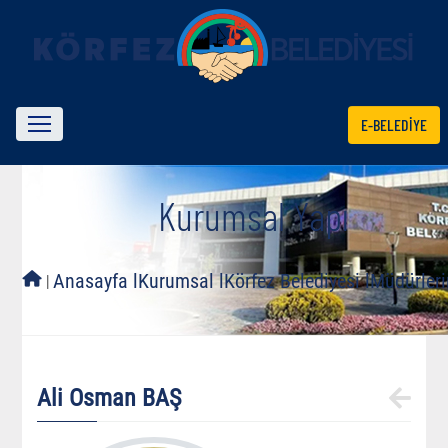
E-BELEDİYE
Kurumsal Yapı
l
Anasayfa l
Kurumsal l
Körfez Belediyesi l
Müdürleri
Ali Osman BAŞ