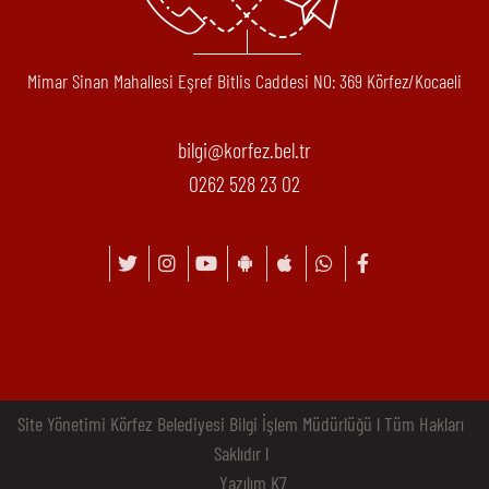
Mimar Sinan Mahallesi Eşref Bitlis Caddesi N0: 369 Körfez/Kocaeli
bilgi@korfez.bel.tr
0262 528 23 02
Site Yönetimi Körfez Belediyesi Bilgi İşlem Müdürlüğü l Tüm Hakları
Saklıdır l
Yazılım K7