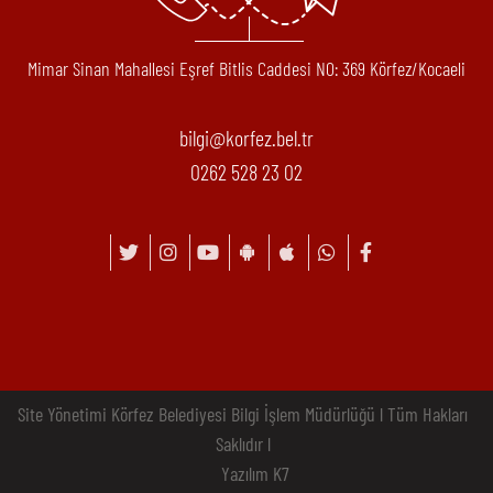
Mimar Sinan Mahallesi Eşref Bitlis Caddesi N0: 369 Körfez/Kocaeli
bilgi@korfez.bel.tr
0262 528 23 02
Site Yönetimi Körfez Belediyesi Bilgi İşlem Müdürlüğü l Tüm Hakları
Saklıdır l
Yazılım K7