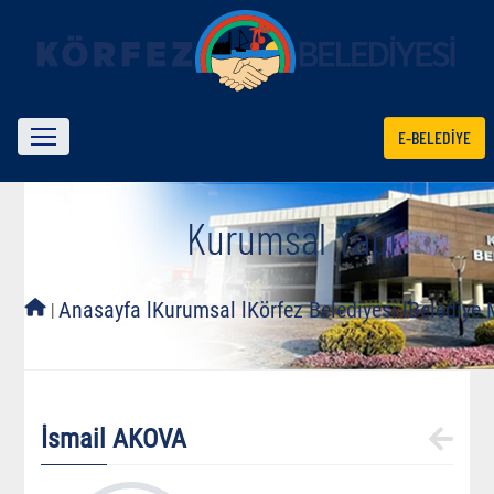
E-BELEDİYE
Kurumsal Yapı
l
Anasayfa l
Kurumsal l
Körfez Belediyesi l
Belediye M
İsmail AKOVA