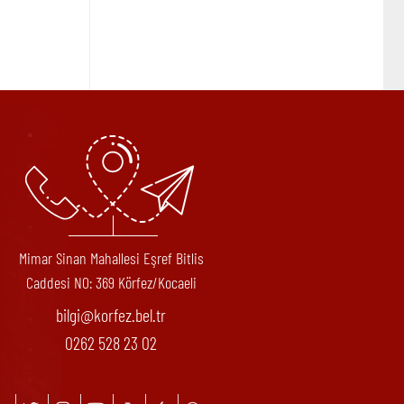
Mimar Sinan Mahallesi Eşref Bitlis
Caddesi N0: 369 Körfez/Kocaeli
bilgi@korfez.bel.tr
0262 528 23 02