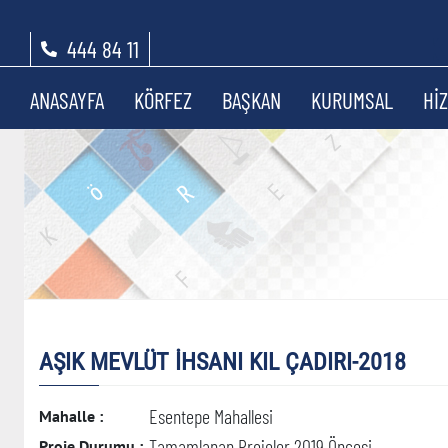
444 84 11
ANASAYFA
KÖRFEZ
BAŞKAN
KURUMSAL
Hİ
AŞIK MEVLÜT İHSANI KIL ÇADIRI-2018
Esentepe Mahallesi
Mahalle :
Tamamlanan Projeler 2019 Öncesi
Proje Durumu :