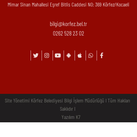
Mimar Sinan Mahallesi Eşref Bitlis Caddesi N0: 369 Körfez/Kocaeli
bilgi@korfez.bel.tr
0262 528 23 02
Site Yönetimi Körfez Belediyesi Bilgi İşlem Müdürlüğü l Tüm Hakları
Saklıdır l
Yazılım K7