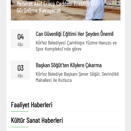
Mehmet Akif Ersoy Caddesi Prestijli Bir
Görünüme Kavuşacak
Can Güvenliği Eğitimi Her Şeyden Önemli
04
Körfez Belediyesi Çamlıtepe Yüzme Havuzu ve
Ağu
Spor Kompleksi´nde görev
Başkan Söğüt´ten Köylere Çıkarma
03
Körfez Belediye Başkanı Şener Söğüt, Sevindikli
Ağu
Mahallesi ile Kutluca
Faaliyet Haberleri
Kültür Sanat Haberleri