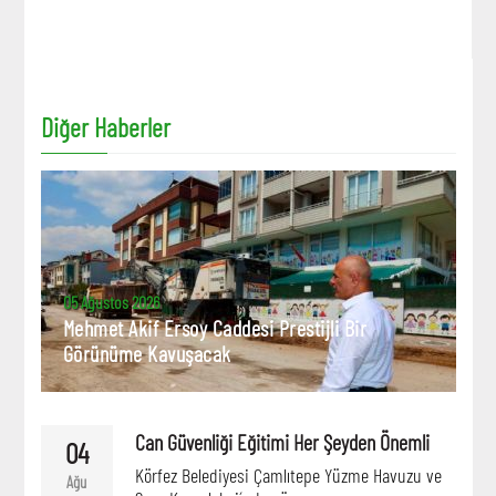
Diğer Haberler
05 Ağustos 2026
Mehmet Akif Ersoy Caddesi Prestijli Bir
Görünüme Kavuşacak
Can Güvenliği Eğitimi Her Şeyden Önemli
04
Körfez Belediyesi Çamlıtepe Yüzme Havuzu ve
Ağu