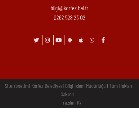
bilgi@korfez.bel.tr
0262 528 23 02
Site Yönetimi Körfez Belediyesi Bilgi İşlem Müdürlüğü l Tüm Hakları
Saklıdır l
Yazılım K7