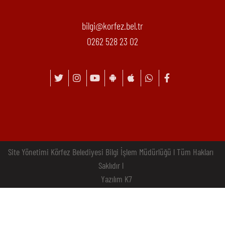
bilgi@korfez.bel.tr
0262 528 23 02
Site Yönetimi Körfez Belediyesi Bilgi İşlem Müdürlüğü l Tüm Hakları
Saklıdır l
Yazılım K7