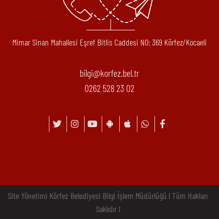
Mimar Sinan Mahallesi Eşref Bitlis Caddesi N0: 369 Körfez/Kocaeli
bilgi@korfez.bel.tr
0262 528 23 02
Site Yönetimi Körfez Belediyesi Bilgi İşlem Müdürlüğü l Tüm Hakları
Saklıdır l