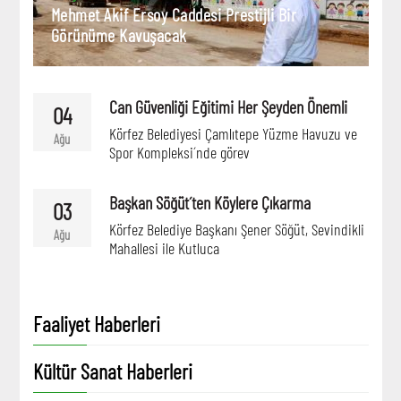
Mehmet Akif Ersoy Caddesi Prestijli Bir
Görünüme Kavuşacak
Can Güvenliği Eğitimi Her Şeyden Önemli
04
Körfez Belediyesi Çamlıtepe Yüzme Havuzu ve
Ağu
Spor Kompleksi´nde görev
Başkan Söğüt´ten Köylere Çıkarma
03
Körfez Belediye Başkanı Şener Söğüt, Sevindikli
Ağu
Mahallesi ile Kutluca
Faaliyet Haberleri
Kültür Sanat Haberleri