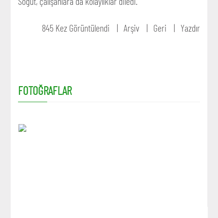
Söğüt, çalışanlara da kolaylıklar diledi.
845 Kez Görüntülendi
Arşiv
Geri
Yazdır
FOTOĞRAFLAR