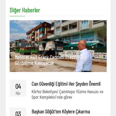
Diğer Haberler
05 Ağustos 2026
Mehmet Akif Ersoy Caddesi Prestijli Bir
Görünüme Kavuşacak
Can Güvenliği Eğitimi Her Şeyden Önemli
04
Körfez Belediyesi Çamlıtepe Yüzme Havuzu ve
Ağu
Spor Kompleksi´nde görev
Başkan Söğüt´ten Köylere Çıkarma
03