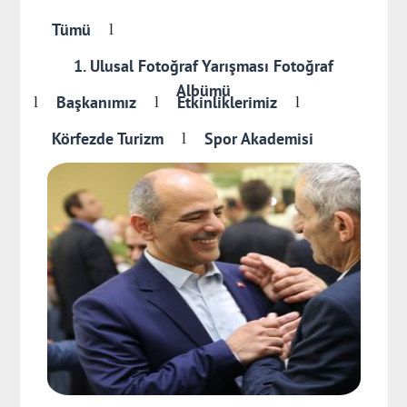
Tümü
l
1. Ulusal Fotoğraf Yarışması Fotoğraf
Albümü
Başkanımız
Etkinliklerimiz
l
l
l
Körfezde Turizm
Spor Akademisi
l