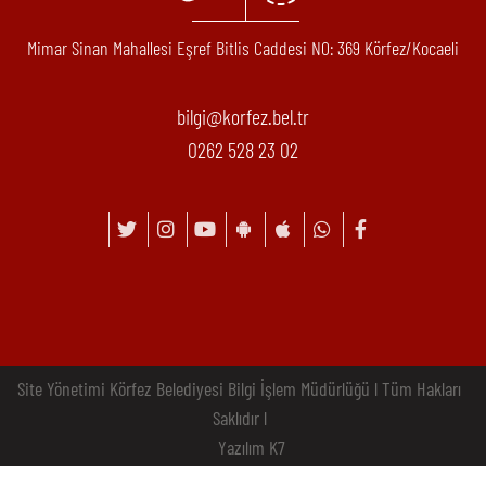
Mimar Sinan Mahallesi Eşref Bitlis Caddesi N0: 369 Körfez/Kocaeli
bilgi@korfez.bel.tr
0262 528 23 02
Site Yönetimi Körfez Belediyesi Bilgi İşlem Müdürlüğü l Tüm Hakları
Saklıdır l
Yazılım K7